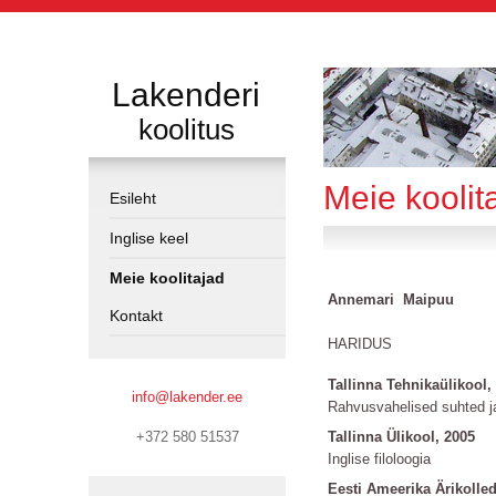
Lakenderi
koolitus
Meie koolit
Esileht
Inglise keel
Meie koolitajad
Annemari Maipuu
Kontakt
HARIDUS
Tallinna Tehnikaülikool,
info@lakender.ee
Rahvusvahelised 
+372 580 51537
Tallinna Ülikool, 2005
Inglise filoloogia
Eesti Ameerika Ärikolled